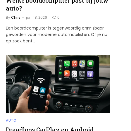
Welke boordcomputer past bij jouw
auto?
By
Chris
juni 18, 2026
0
Een boordcomputer is tegenwoordig onmisbaar
geworden voor moderne automobilisten. Of je nu
op zoek bent…
AUTO
Draadloos CarPlay en Android