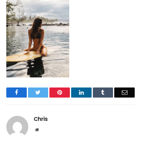
Facebook
Twitter
Pinterest
LinkedIn
Tumblr
Email
Chris
Website