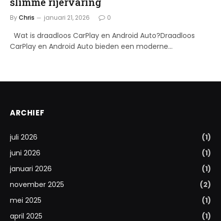
slimme rijervaring
By
Chris
januari 21, 2026
0
Wat is draadloos CarPlay en Android Auto?Draadloos
CarPlay en Android Auto bieden een moderne…
ARCHIEF
juli 2026
(1)
juni 2026
(1)
januari 2026
(1)
november 2025
(2)
mei 2025
(1)
april 2025
(1)