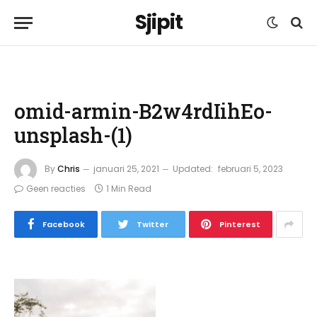
Sjipit
omid-armin-B2w4rdIihEo-
unsplash-(1)
By
Chris
januari 25, 2021
Updated:
februari 5, 2023
Geen reacties
1 Min Read
Facebook
Twitter
Pinterest